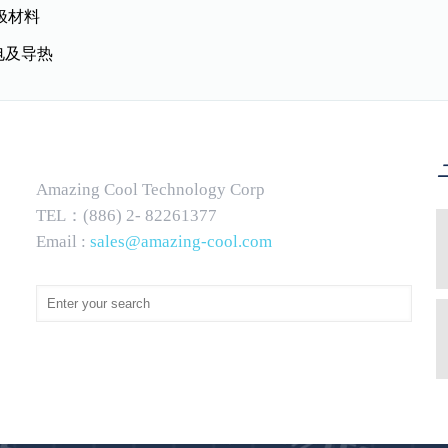
极材料
电及导热
Amazing Cool Technology Corp
TEL：(886) 2- 82261377
Email :
sales@amazing-cool.com