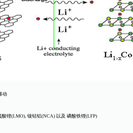
移动
酸锂(LMO), 镍钴铝(NCA) 以及 磷酸铁锂(LFP)