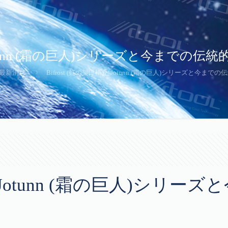
)とJotunn (霜の巨人)シリーズと今まで
最新消息
Bifrost (虹の架け橋)とJotunn (霜の巨人)シリーズと今
橋)とJotunn (霜の巨人)シ