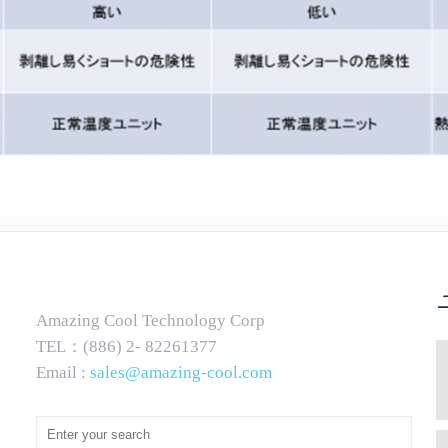
Amazing Cool Technology Corp
TEL：(886) 2- 82261377
Email :
sales@amazing-cool.com