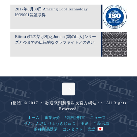
2017年3月30日 Amazing Cool Technology
ISO9001認証取得
Bifrost (虹の架け橋)とJotunn (霜の巨人)シリー
ズと今までの伝統的なグラファイトとの違い
(繁體) © 2017 ::: 歡迎來到慧隆科技官方網站 ::: . All Rights
Reserved.
ホーム
事業紹介
特許証明書
ニュース
せんしんざいりょうぎじゅつ
用途
产品讯息
前往商品選購
コンタクト
言語: