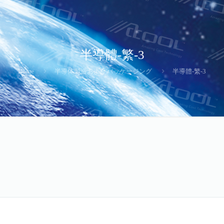
半導體-繁-3
Home
半導体製造およびパッケージング
半導體-繁-3