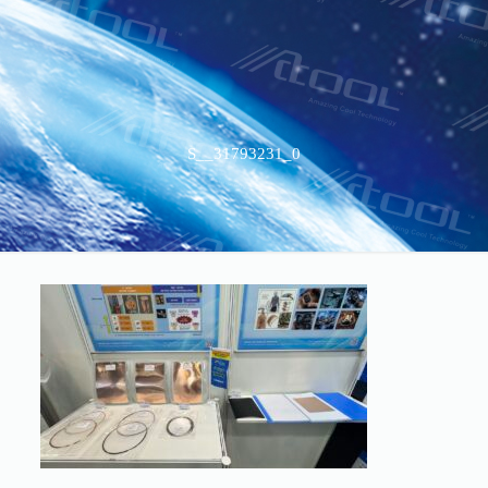
S__31793231_0