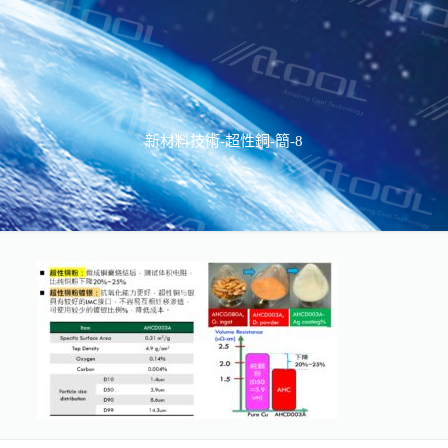
新材料技術-超性銅-簡-8