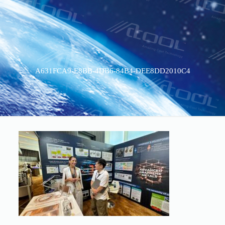
A631FCA9-E8BB-4DB6-84B4-DEE8DD2010C4